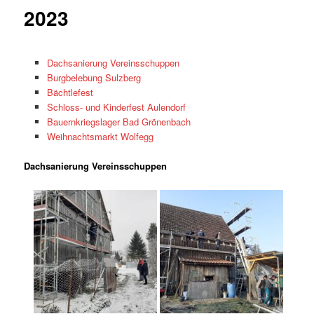
Inhalt
2023
springen
Dachsanierung Vereinsschuppen
Burgbelebung Sulzberg
Bächtlefest
Schloss- und Kinderfest Aulendorf
Bauernkriegslager Bad Grönenbach
Weihnachtsmarkt Wolfegg
Dachsanierung Vereinsschuppen