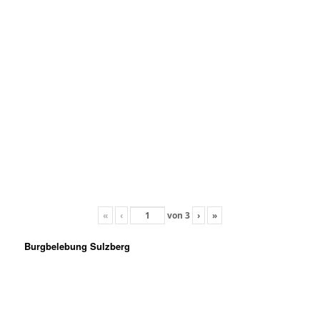
«
‹
von
3
›
»
Burgbelebung Sulzberg