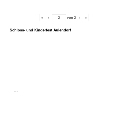
«
‹
von
2
›
»
Schloss- und Kinderfest Aulendorf