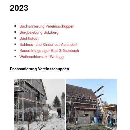
Inhalt
2023
springen
Dachsanierung Vereinsschuppen
Burgbelebung Sulzberg
Bächtlefest
Schloss- und Kinderfest Aulendorf
Bauernkriegslager Bad Grönenbach
Weihnachtsmarkt Wolfegg
Dachsanierung Vereinsschuppen