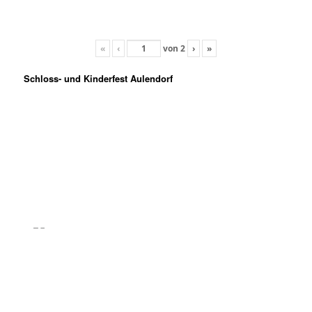
«
‹
von
2
›
»
Schloss- und Kinderfest Aulendorf