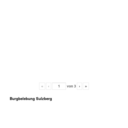
«
‹
von
3
›
»
Burgbelebung Sulzberg