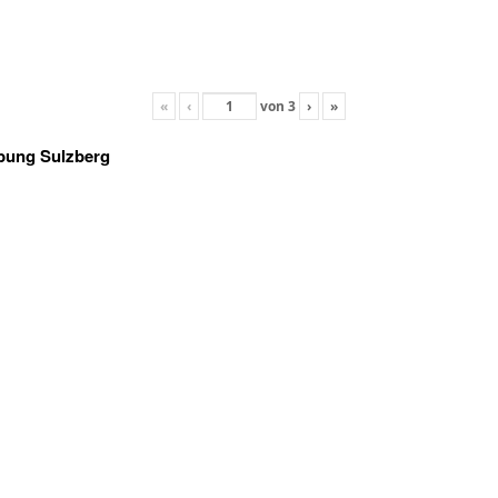
«
‹
von
3
›
»
bung Sulzberg