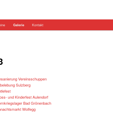
mine
Galerie
Kontakt
3
sanierung Vereinsschuppen
belebung Sulzberg
tlefest
oss- und Kinderfest Aulendorf
rnkriegslager Bad Grönenbach
nachtsmarkt Wolfegg