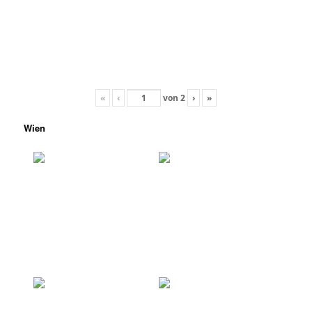
«
‹
von
2
›
»
Wien